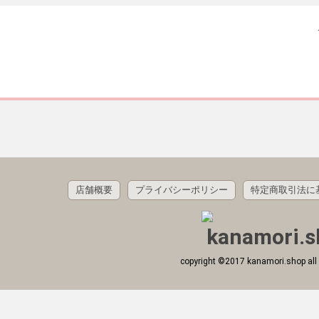
店舗概要
プライバシーポリシー
特定商取引法に
copyright ©2017 kanamori.shop all 
 敷布団
 掛布団
 布団カバー
 寝袋